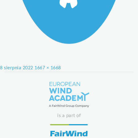
Posted
Full
8 sierpnia 2022
1667 × 1668
on
size
is a part of